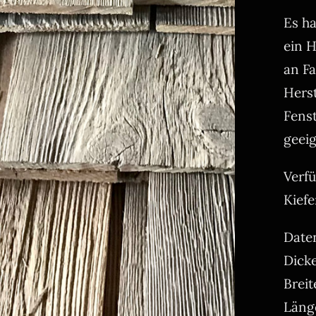
Es ha
ein H
an Fa
Herst
Fens
geeig
Verf
Kiefe
Date
Dick
Breit
Läng