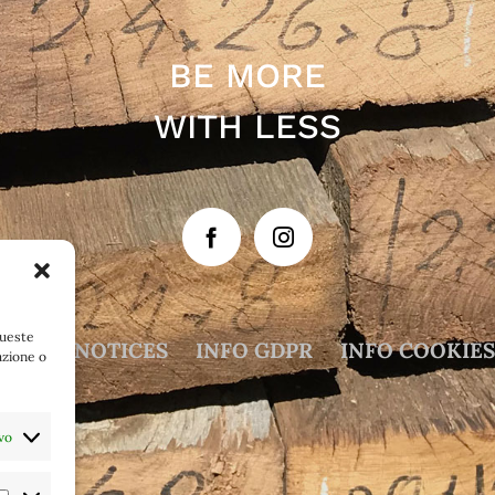
BE MORE
WITH LESS
queste
LEGAL NOTICES
INFO GDPR
INFO COOKIES
azione o
vo