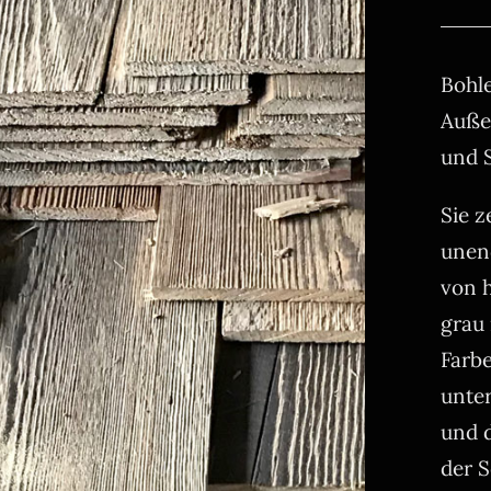
Bohl
Auße
und 
Sie z
unend
von h
grau 
Farbe
unte
und 
der 